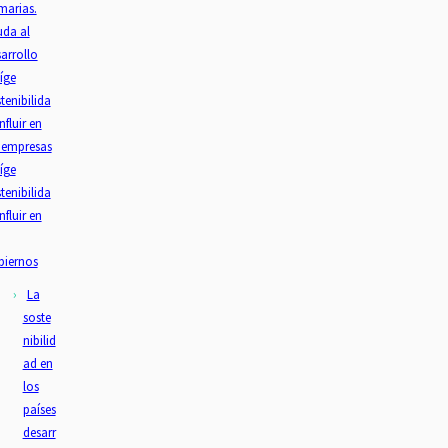
marias.
uda al
arrollo
íge
tenibilida
Influir en
 empresas
íge
tenibilida
Influir en
biernos
La
soste
nibilid
ad en
los
países
desarr