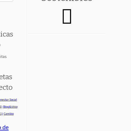
ticas
o
itas
etas
ecto
nestar Social
1)
Bioplástico
1)
Cambio
o de