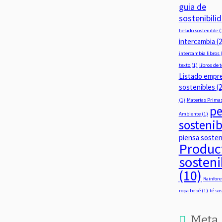
guia de
sostenibili
helado sostenible
(
intercambia
(2
intercambia libros
(
texto
(1)
libros de 
Listado empr
sostenibles
(2
(1)
Materias Prima
pe
Ambiente
(1)
sostenib
piensa sosten
Produc
sosteni
(10)
Rainfore
ropa bebé
(1)
té so
Meta