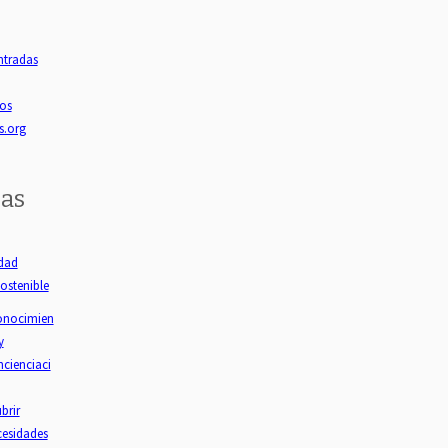
ntradas
os
s.org
as
idad
ostenible
nocimien
y
cienciaci
brir
cesidades