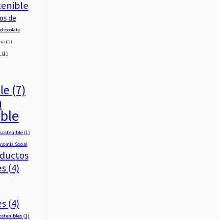
tenible
dos de
chocolate
cia
(1)
a
(1)
le
(7)
a
ible
sostenible
(1)
nomía Social
oductos
es
(4)
es
(4)
sostenibles
(1)