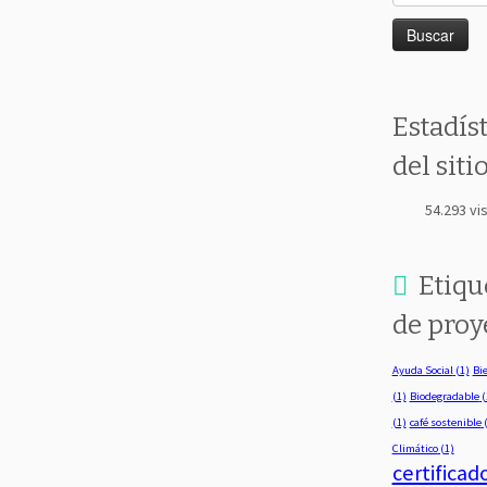
Estadís
del siti
54.293 vis
Etiqu
de proy
Ayuda Social
(1)
Bie
(1)
Biodegradable
(
(1)
café sostenible
(
Climático
(1)
certificad