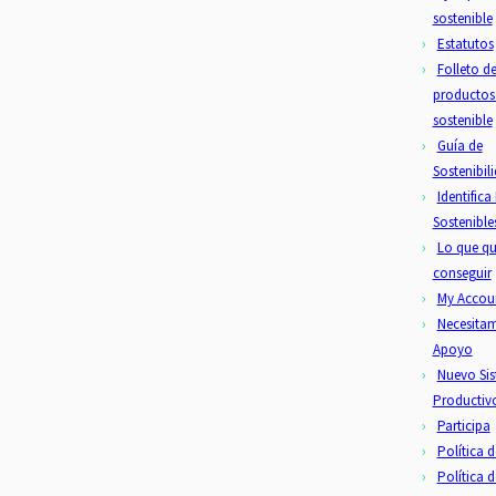
sostenible
Estatutos
Folleto d
productos
sostenible
Guía de
Sostenibil
Identific
Sostenible
Lo que q
conseguir
My Accou
Necesitam
Apoyo
Nuevo Si
Productiv
Participa
Política 
Política d