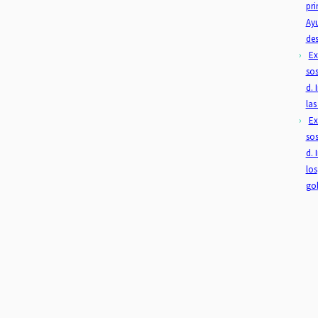
pri
Ay
des
Ex
sos
d. 
las
Ex
sos
d. 
los
go