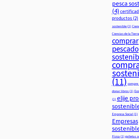
pesca sos
(4)
certifica
productos
(2)
sostenible
(1)
Cien
Ciencias de la Tierr
comprar
pescado
sostenib
compr
sosten
(11)
compre 
donar libros
(1)
Eco
elije pr
(1)
sostenibl
Empresa Social
(1)
Empresas
sostenibl
Física
(1)
galletas 