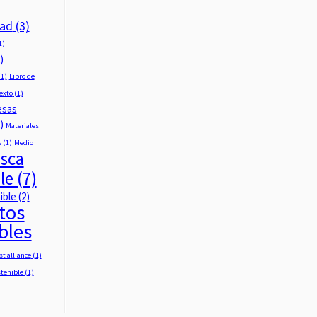
dad
(3)
1)
)
1)
Libro de
texto
(1)
esas
)
Materiales
s
(1)
Medio
sca
le
(7)
ible
(2)
tos
bles
st alliance
(1)
stenible
(1)