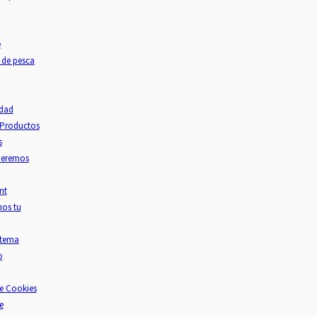
e
 de pesca
idad
a Productos
s
ueremos
nt
os tu
stema
o
de Cookies
e