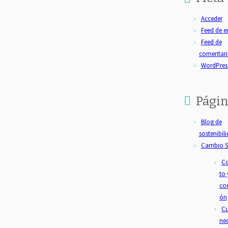
Acceder
Feed de e
Feed de
comentari
WordPres
Págin
Blog de
sostenibil
Cambio S
Co
to 
con
ón
Cu
ne