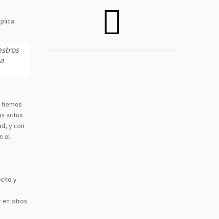
plica
estros
ma
ue hemos
os actos
ad, y con
n el
echo y
r en otros