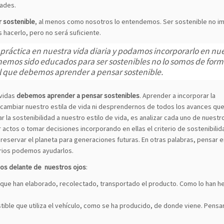
ades.
r sostenible
, al menos como nosotros lo entendemos. Ser sostenible no im
hacerlo, pero no será suficiente.
práctica en nuestra vida diaria y podamos incorporarlo en nu
o hemos sido educados para ser sostenibles no lo somos de for
el que debemos aprender a pensar sostenible.
 vidas
debemos aprender a pensar sostenibles
. Aprender a incorporar la
que cambiar nuestro estila de vida ni desprendernos de todos los avances q
 la sostenibilidad a nuestro estilo de vida, es analizar cada uno de nuestr
ar actos o tomar decisiones incorporando en ellas el criterio de sostenibilid
reservar el planeta para generaciones futuras. En otras palabras, pensar e
arios podemos ayudarlos.
os delante de nuestros ojos
:
que han elaborado, recolectado, transportado el producto. Como lo han h
tible que utiliza el vehículo, como se ha producido, de donde viene. Pensa