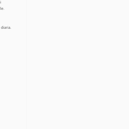
si
le.
diaria.